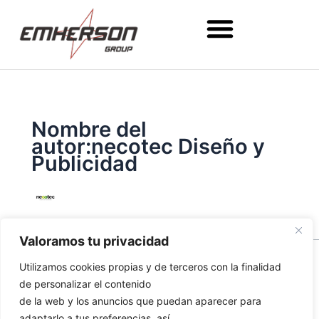
Ir
al
contenido
Nombre del
autor:necotec Diseño y
Publicidad
Valoramos tu privacidad
Nopein Casino 2026: Pelialusta,
Nopein
Casino
Utilizamos cookies propias y de terceros con la finalidad
mobiili ja käyttökokemus
2026:
de personalizar el contenido
Pelialusta,
de la web y los anuncios que puedan aparecer para
Sin categoría
/
necotec Diseño y Publicidad
mobiili
adaptarlo a tus preferencias, así